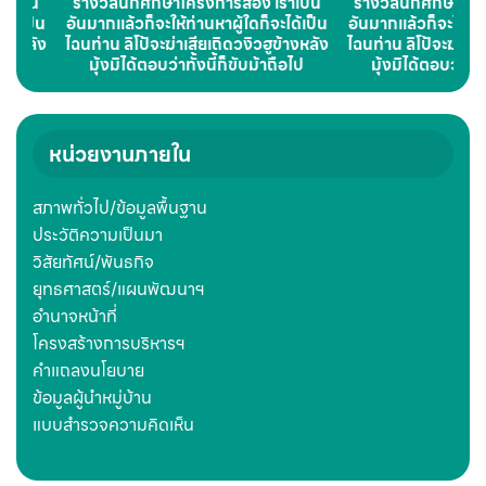
ารสอง เราเป็น
รางวัลนักศึกษาโครงการหนึ่ง เราเป็น
รางวังนักศ
ผู้ใดก็จะได้เป็น
อันมากแล้วก็จะให้ท่านหาผู้ใดก็จะได้เป็น
มากแล้วก็จ
ถิดวงิวฮูข้างหลัง
ไฉนท่าน ลิโป้จะฆ่าเสียเถิดวงิวฮูข้างหลัง
ไฉนท่าน ลิโป
้ก็ขับม้าถือไป
มุ้งมิได้ตอบว่าทั้งนี้ก็ขับม้าถือไป
มุ้งมิได้
หน่วยงานภายใน
สภาพทั่วไป/ข้อมูลพื้นฐาน
ประวัติความเป็นมา
วิสัยทัศน์/พันธกิจ
ยุทธศาสตร์/แผนพัฒนาฯ
อำนาจหน้าที่
โครงสร้างการบริหารฯ
คำแถลงนโยบาย
ข้อมูลผู้นำหมู่บ้าน
แบบสำรวจความคิดเห็น